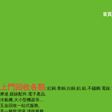
首頁
上門回收各類
: 紅銅.青銅.白銅.鋁.鉛.不鏽鋼.電線.
摩達.鏡錶配件.電子產品.
冷氣機.大小型機器等...
五金回收一站式服務,
及一條龍清場.清拆服務